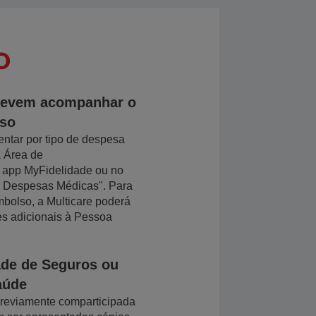
O
devem acompanhar o
lso
ntar por tipo de despesa
a Área de
a app MyFidelidade ou no
 Despesas Médicas". Para
mbolso, a Multicare poderá
ões adicionais à Pessoa
de de Seguros ou
aúde
previamente comparticipada