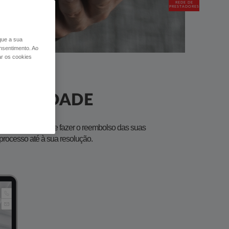
REDE DE
PRESTADORES
 que a sua
nsentimento. Ao
ar os cookies
FIDELIDADE
yFidelidade. Pode fazer o reembolso das suas
processo até à sua resolução.