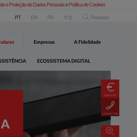
dade e Proteção de Dados Pessoais
e
Política de Cookies
PT
EN
FR
中文
Pesquisa
culares
Empresas
A Fidelidade
SSISTÊNCIA
ECOSSISTEMA DIGITAL
SIMULAR
CONTACTAR
IA