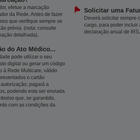
dor, efetue a marcação
Solicitar uma Fatu
ador da Rede. Antes de fazer
Deverá solicitar sempre o
os que verifique sempre se
cargo, para poder inclui
ão prévia. (nota: consulte
declaração anual de IRS
mação detalhada).
ão do Ato Médico...
ade pode utilizar o seu
ato digital ou gerar um código
 à Rede Multicare, válido
presentados o cartão
 autorização, pagará a
os, podendo esta ser enviada
bolso que, se garantido,
ordo com as condições da