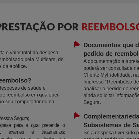
PRESTAÇÃO POR
REEMBOLS
Documentos que 
a o valor total da despesa,
pedido de reembo
embolsado pela Multicare, de
A documentação a aprese
 da apólice.
poderá ser consultada n
Cliente MyFidelidade, n
reembolso?
impresso "Reembolso de
 despesas de saúde e
analisar o pedido de ree
de reembolso em qualquer
ainda solicitar informaç
no seu computador ou na
Segura.
Complementarieda
 Pessoa Segura;
Subsistemas de S
spesa para a qual pretende o
as, exames e tratamentos;
Se a despesa tiver sido 
camentos; óculos e lentes ou