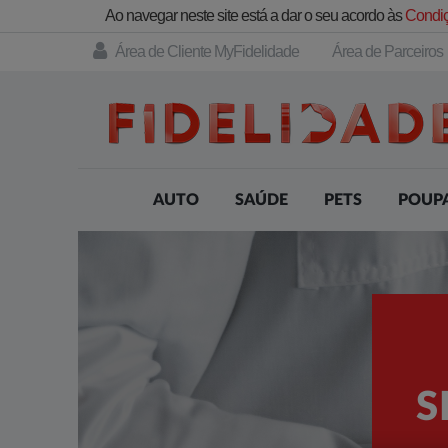
Ao navegar neste site está a dar o seu acordo às
Condiç
Área de Cliente MyFidelidade
Área de Parceiros
AUTO
SAÚDE
PETS
POUP
S