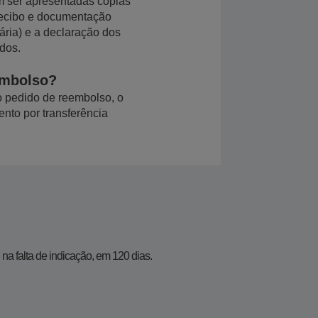
m ser apresentadas cópias
recibo e documentação
ria) e a declaração dos
dos.
embolso?
 pedido de reembolso, o
ento por transferência
a falta de indicação, em 120 dias.