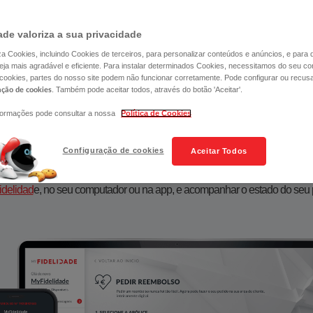
ade valoriza a sua privacidade
liza Cookies, incluindo Cookies de terceiros, para personalizar conteúdos e anúncios, e para
ja mais agradável e eficiente. Para instalar determinados Cookies, necessitamos do seu co
 cookies, partes do nosso site podem não funcionar corretamente. Pode configurar ou recus
. Também pode aceitar todos, através do botão 'Aceitar'.
ação de cookies
formações pode consultar a nossa
Política de Cookies
 REEMBOLSO SAÚDE EM MY
Configuração de cookies
Aceitar Todos
urámos otimizar os processos, melhorando os serviços disponíveis em M
delidad
e
, no seu computador ou na app, e acompanhar o estado do seu 