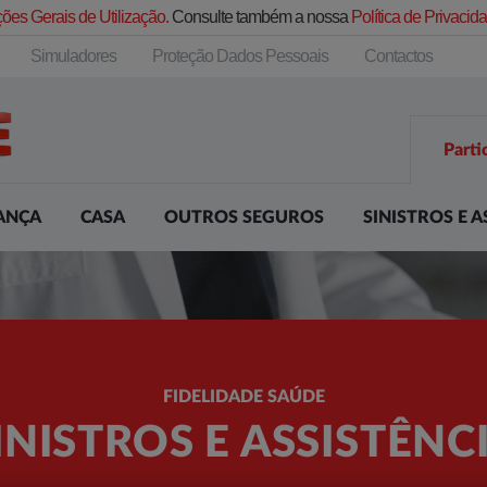
ões Gerais de Utilização.
Consulte também a nossa
Política de Privaci
Simuladores
Proteção Dados Pessoais
Contactos
Parti
ANÇA
CASA
OUTROS SEGUROS
SINISTROS E A
FIDELIDADE SAÚDE
INISTROS E ASSISTÊNC