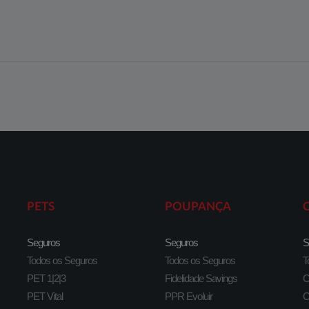
PETS
POUPANÇA
Seguros
Seguros
S
Todos os Seguros
Todos os Seguros
T
PET 1|2|3
Fidelidade Savings
C
PET Vital
PPR Evoluir
C