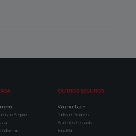
CASA
OUTROS SEGUROS
eguros
Viagem e Lazer
odos os Seguros
Todos os Seguros
asa
Acidentes Pessoais
ondomínio
Bicicleta