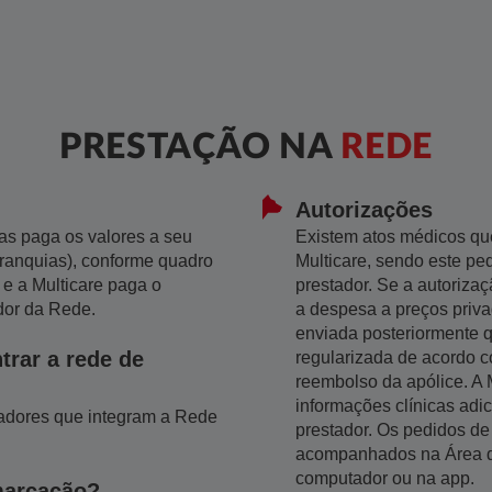
PRESTAÇÃO NA
REDE
Autorizações
as paga os valores a seu
Existem atos médicos qu
ranquias), conforme quadro
Multicare, sendo este pe
 e a Multicare paga o
prestador. Se a autorizaç
dor da Rede.
a despesa a preços priva
enviada posteriormente q
rar a rede de
regularizada de acordo 
reembolso da apólice. A M
informações clínicas adi
tadores que integram a Rede
prestador. Os pedidos de
acompanhados na Área d
computador ou na app.
marcação?