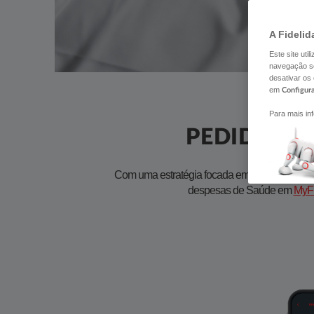
A Fidelid
Este site uti
navegação se
desativar os
em
Configur
Para mais in
PEDIDO DE
Com uma estratégia focada em inovação, proc
despesas de Saúde em
MyFi