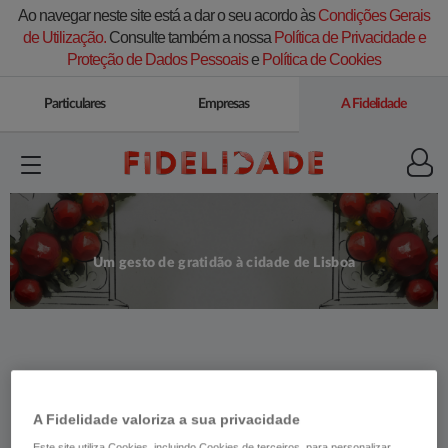
Ao navegar neste site está a dar o seu acordo às
Condições Gerais
de Utilização.
Consulte também a nossa
Política de Privacidade e
Proteção de Dados Pessoais
e
Política de Cookies
Particulares
Empresas
A Fidelidade
Um gesto de gratidão à cidade de Lisboa
A Fidelidade valoriza a sua privacidade
Este site utiliza Cookies, incluindo Cookies de terceiros, para personalizar