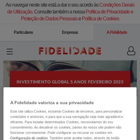
Ao navegar neste site está a dar o seu acordo às
Condições Gerais
de Utilização.
Consulte também a nossa
Política de Privacidade e
Proteção de Dados Pessoais
e
Política de Cookies
Particulares
Empresas
A Fidelidade
INVESTIMENTO GLOBAL 5 ANOS FEVEREIRO 2025
A Fidelidade valoriza a sua privacidade
Este site utiliza Cookies, incluindo Cookies de terceiros, para personalizar
conteúdos e anúncios, e para que a sua navegação seja mais agradável e
eficiente. Para instalar determinados Cookies, necessitamos do seu
consentimento. Ao desativar os cookies, partes do nosso site podem não
funcionar corretamente. Pode configurar ou recusar os cookies em
. Também pode aceitar todos, através do botão
Configuração de cookies