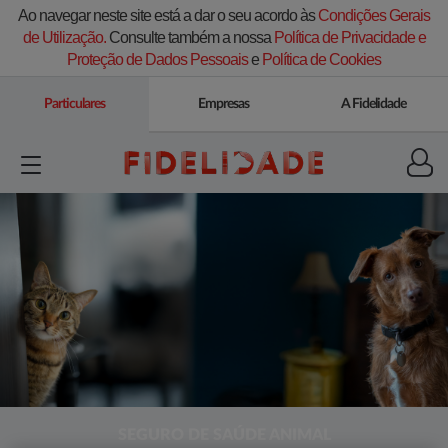
Ao navegar neste site está a dar o seu acordo às
Condições Gerais
de Utilização.
Consulte também a nossa
Política de Privacidade e
Proteção de Dados Pessoais
e
Política de Cookies
Particulares
Empresas
A Fidelidade
SEGURO DE SAÚDE ANIMAL