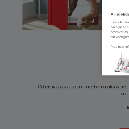
A Fidelid
Este site uti
navegação se
desativar os
em
Configur
Para mais in
Um segur
Cobertura para a casa e o recheio contra danos 
no l
I