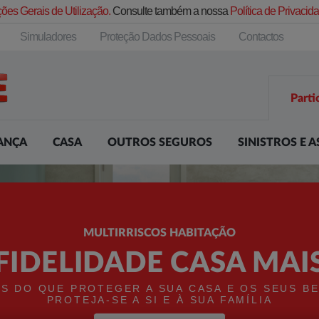
ões Gerais de Utilização.
Consulte também a nossa
Política de Privaci
Simuladores
Proteção Dados Pessoais
Contactos
Parti
ANÇA
CASA
OUTROS SEGUROS
SINISTROS E A
MULTIRRISCOS HABITAÇÃO
FIDELIDADE CASA MAI
IS DO QUE PROTEGER A SUA CASA E OS SEUS BE
PROTEJA-SE A SI E À SUA FAMÍLIA