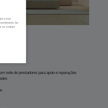
 que a sua
nsentimento. Ao
ar os cookies
​​​​​​​​​
 com rede de prestadores para apoio e reparações
dades
os