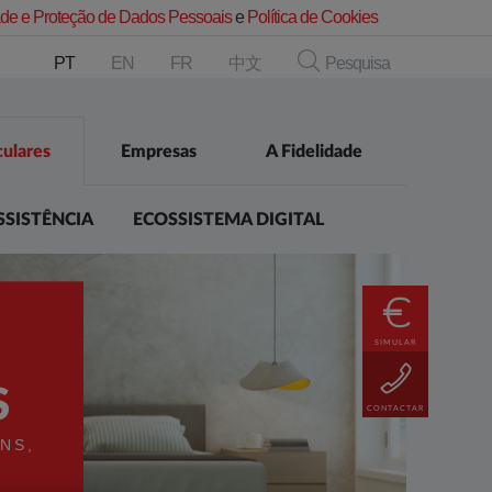
dade e Proteção de Dados Pessoais
e
Política de Cookies
PT
EN
FR
中文
Pesquisa
culares
Empresas
A Fidelidade
SSISTÊNCIA
ECOSSISTEMA DIGITAL
SIMULAR
S
CONTACTAR
NS,