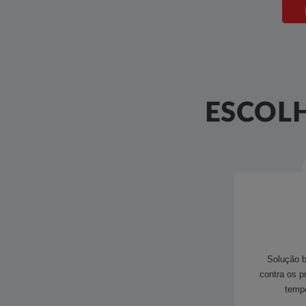
ESCOLH
Solução b
contra os p
tempe