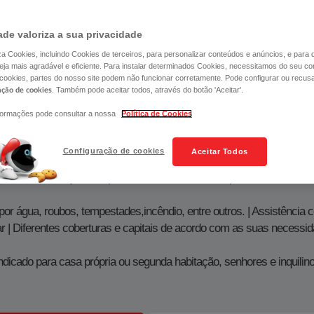
PEDIR SIMULAÇÃO
ade valoriza a sua privacidade
liza Cookies, incluindo Cookies de terceiros, para personalizar conteúdos e anúncios, e para
ja mais agradável e eficiente. Para instalar determinados Cookies, necessitamos do seu co
 cookies, partes do nosso site podem não funcionar corretamente. Pode configurar ou recus
. Também pode aceitar todos, através do botão 'Aceitar'.
ação de cookies
formações pode consultar a nossa
Política de Cookies
o completo, personalizável e fácil de gerir​​​​​​​​​​​​
Configuração de cookies
Aceitar Todos
Proteção completa, no dia a dia e nos imprevistos
por água, roubos, tempestades,incêndio, entre outros. | Assistência
ar | Diferentes coberturas e capitais de acordo com as suas necessi
ndicado para casa própria ou segunda habitação, senhores e inquilin