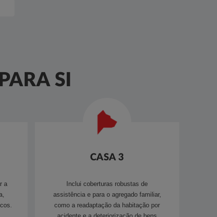
PARA SI
CASA 3
r a
Inclui coberturas robustas de
a,
assistência e para o agregado familiar,
cos.​
como a readaptação da habitação por
acidente e a deteriorização de bens