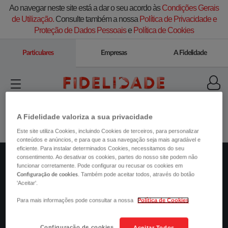
Ao navegar neste site está a dar o seu acordo às
Condições Gerais
de Utilização.
Consulte também a nossa
Política de Privacidade e
Proteção de Dados Pessoais
e
Política de Cookies
Particulares
Empresas
A Fidelidade
A Fidelidade valoriza a sua privacidade
Este site utiliza Cookies, incluindo Cookies de terceiros, para personalizar
conteúdos e anúncios, e para que a sua navegação seja mais agradável e
eficiente. Para instalar determinados Cookies, necessitamos do seu
consentimento. Ao desativar os cookies, partes do nosso site podem não
funcionar corretamente. Pode configurar ou recusar os cookies em
AUTO
. Também pode aceitar todos, através do botão
Configuração de cookies
'Aceitar'.
SAÚDE
Para mais informações pode consultar a nossa
Política de Cookies
PETS
Configuração de cookies
Aceitar Todos