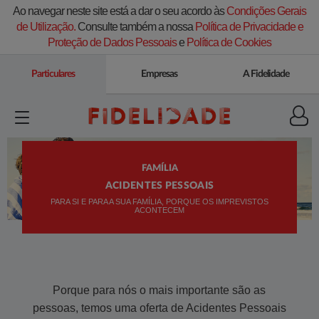
Ao navegar neste site está a dar o seu acordo às
Condições Gerais
de Utilização.
Consulte também a nossa
Política de Privacidade e
Proteção de Dados Pessoais
e
Política de Cookies
Particulares
Empresas
A Fidelidade
FAMÍLIA
ACIDENTES PESSOAIS
PARA SI E PARA A SUA FAMÍLIA, PORQUE OS IMPREVISTOS
ACONTECEM
​​P​orque para nós o mais importante são as
pessoas, temos uma oferta de Acidentes Pessoais