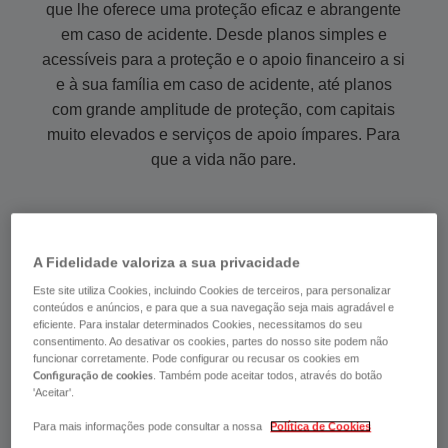
que lhe oferece uma proteção eficaz e abrangente
em caso de acidente. Desde planos​​​​​​​​​​​​​​ simples e
acessíveis para a proteção e o apoio financeiro a si
e à sua família em caso de acidente, até planos
com grande amplitude de proteção, com capitais
muito elevados e serviços de apoio ímpares. Para
que a vida não pare. ​​​​​​​​​​​​​​​​​​​​​​​​​​​​​
QUERO SIMULAR
A Fidelidade valoriza a sua privacidade
Este site utiliza Cookies, incluindo Cookies de terceiros, para personalizar
conteúdos e anúncios, e para que a sua navegação seja mais agradável e
PEDIR INFORMAÇÕES
eficiente. Para instalar determinados Cookies, necessitamos do seu
consentimento. Ao desativar os cookies, partes do nosso site podem não
funcionar corretamente. Pode configurar ou recusar os cookies em
. Também pode aceitar todos, através do botão
Configuração de cookies
'Aceitar'.
Para mais informações pode consultar a nossa
Política de Cookies