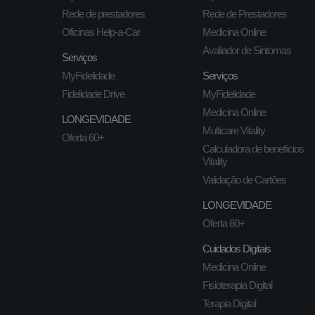
Rede de prestadores
Rede de Prestadores
Oficinas Help-a-Car
Medicina Online
Avaliador de Sintomas
Serviços
MyFidelidade
Serviços
Fidelidade Drive
MyFidelidade
Medicina Online
LONGEVIDADE
Multicare Vitality
Oferta 60+
Calculadora de benefícios
Vitality
Validação de Cartões
LONGEVIDADE
Oferta 60+
Cuidados Digitais
Medicina Online
Fisioterapia Digital
Terapia Digital