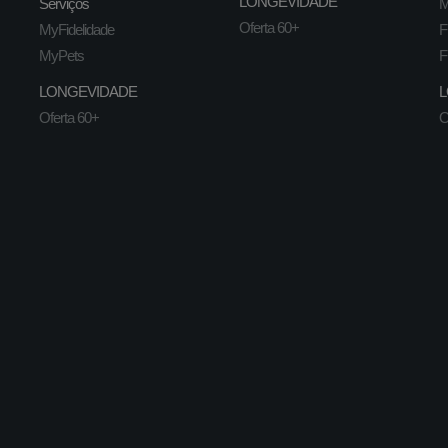
LONGEVIDADE
Serviços
M
Oferta 60+
MyFidelidade
F
MyPets
F
LONGEVIDADE
L
Oferta 60+
O