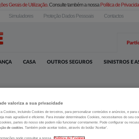
ões Gerais de Utilização.
Consulte também a nossa
Política de Privaci
Simuladores
Proteção Dados Pessoais
Contactos
Parti
ANÇA
CASA
OUTROS SEGUROS
SINISTROS E A
ade valoriza a sua privacidade
liza Cookies, incluindo Cookies de terceiros, para personalizar conteúdos e anúncios, e para
ja mais agradável e eficiente. Para instalar determinados Cookies, necessitamos do seu co
 cookies, partes do nosso site podem não funcionar corretamente. Pode configurar ou recus
. Também pode aceitar todos, através do botão 'Aceitar'.
ação de cookies
formações pode consultar a nossa
Política de Cookies