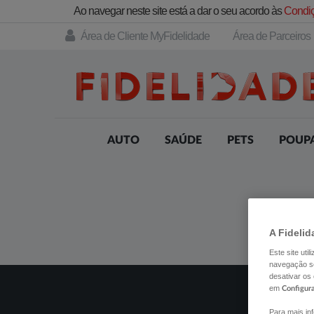
Ao navegar neste site está a dar o seu acordo às
Condiç
Área de Cliente MyFidelidade
Área de Parceiros
AUTO
SAÚDE
PETS
POUP
A Fidelid
Este site uti
navegação se
desativar os
em
Configur
Para mais in