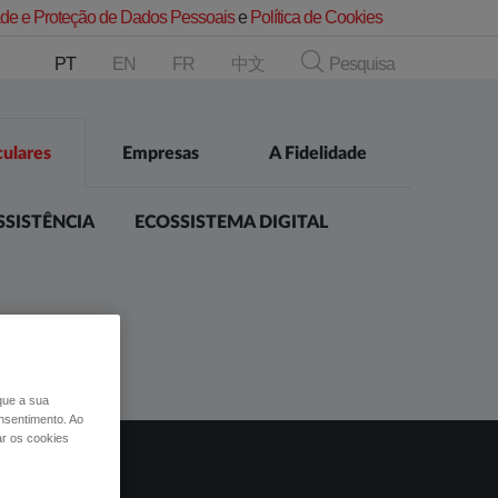
dade e Proteção de Dados Pessoais
e
Política de Cookies
PT
EN
FR
中文
Pesquisa
culares
Empresas
A Fidelidade
SSISTÊNCIA
ECOSSISTEMA DIGITAL
 que a sua
nsentimento. Ao
ar os cookies