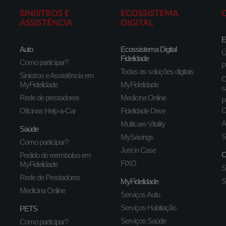
SINISTROS E
ECOSSISTEMA
ASSISTÊNCIA
DIGITAL
E
Auto
Ecossistema Digital
Ú
Fidelidade
Como participar?
P
Todas as soluções digitais
Sinistros e Assistência em
C
MyFidelidade
MyFidelidade
s
Rede de prestadores
Medicina Online
P
C
Oficinas Help-a-Car
Fidelidade Drive
A
Multicare Vitality
Saúde
S
MySavings
Como participar?
Just in Case
C
Pedido de reembolso em
FIXO
MyFidelidade
S
Rede de Prestadores
S
MyFidelidade
Medicina Online
Serviços Auto
Serviços Habitação
PETS
Serviços Saúde
Como participar?