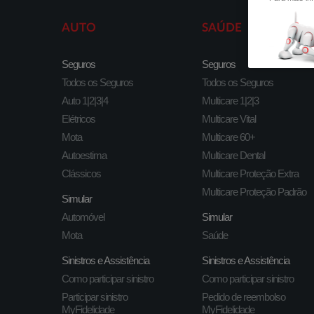
AUTO
SAÚDE
Seguros
Seguros
Todos os Seguros
Todos os Seguros
Auto 1|2|3|4
Multicare 1|2|3
Elétricos
Multicare Vital
Mota
Multicare 60+
Autoestima
Multicare Dental
Clássicos
Multicare Proteção Extra
Multicare Proteção Padrão
Simular
Automóvel
Simular
Mota
Saúde
Sinistros e Assistência
Sinistros e Assistência
Como participar sinistro
Como participar sinistro
Participar sinistro
Pedido de reembolso
MyFidelidade
MyFidelidade