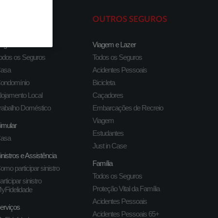
CASA
OUTROS SEGUROS
eguros
Viagem e Lazer
odos os Seguros
Todos os Seguros
asa
Acidentes Pessoais
ondomínio
Bicicleta
lojamento Local
Caçadores
rabalho Doméstico
Embarcações de Recreio
Viagem
imular
Estudantes
asa
Just in Case
inistros e Assistência
Família
omo participar sinistro
Todos os Seguros
articipar sinistro
Proteção Vital da Família
yFidelidade
Acidentes Pessoais
erviços
Acidentes Pessoais 65+