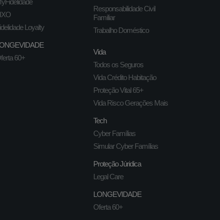
yFidelidade
Responsabilidade Civil
IXO
Familiar
idelidade Loyalty
Trabalho Doméstico
ONGEVIDADE
Vida
ferta 60+
Todos os Seguros
Vida Crédito Habitação
Proteção Vital 65+
Vida Risco Gerações Mais
Tech
Cyber Famílias
Simular Cyber Famílias
Proteção Júridica
Legal Care
LONGEVIDADE
Oferta 60+