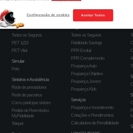
PETS
POUPANÇA
Configuração de cookies
Aceitar Todos
Seguros
Seguros
S
Todos os Seguros
Todos os Seguros
T
PET 1|2|3
Fidelidade Savings
C
PET Vital
PPR Evoluir
C
PPR Complemento
A
Simular
Poupança Auto
T
Pets
Poupança Objetivo
S
Sinistros e Assistência
Poupança Jovem
C
Rede de prestadores
Poupança Kids
Rede de parceiros
S
Serviços
Como participar sinistro
C
Poupança e Investimento
Pedido de Reembolso
P
Cotações e Rendimentos
MyFidelidade
M
Calculadora de Rendibilidade
Telepet
S