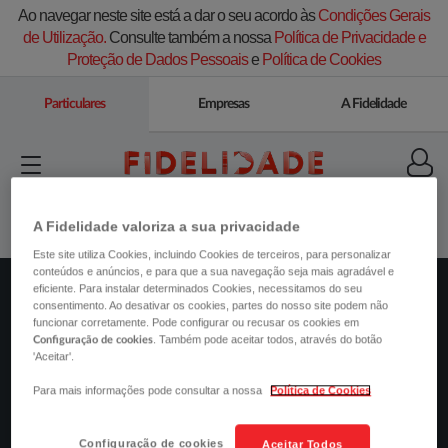
Ao navegar neste site está a dar o seu acordo às
Condições Gerais
de Utilização.
Consulte também a nossa
Política de Privacidade e
Proteção de Dados Pessoais
e
Política de Cookies
Particulares
Empresas
A Fidelidade
A Fidelidade valoriza a sua privacidade
Este site utiliza Cookies, incluindo Cookies de terceiros, para personalizar
conteúdos e anúncios, e para que a sua navegação seja mais agradável e
eficiente. Para instalar determinados Cookies, necessitamos do seu
consentimento. Ao desativar os cookies, partes do nosso site podem não
AUTO
funcionar corretamente. Pode configurar ou recusar os cookies em
. Também pode aceitar todos, através do botão
Configuração de cookies
SAÚDE
'Aceitar'.
Para mais informações pode consultar a nossa
Política de Cookies
PETS
POUPANÇA
Configuração de cookies
Aceitar Todos