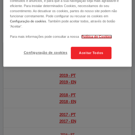
conteúdos e anúncios, e para que a sua navegação seja mais agradável e
eficiente. Para instalar determinados Cookies, necessitamos do seu
RELATÓRIOS SOBRE A SOLVÊNCIA
consentimento. Ao desativar os cookies, partes do nosso site podem não
funcionar corretamente. Pode configurar ou recusar os cookies em
E A SITUAÇÃO FINANCEIRA
. Também pode aceitar todos, através do botão
Configuração de cookies
'Aceitar'.
Fidelidade - Companhia de Seguros, S.A.​
Para mais informações pode consultar a nossa
Política de Cookies
2020 - PT​
Configuração de cookies
Aceitar Todos
2020 - PT Errata​
2020 - EN​
2019 - PT​
2019
- EN​
​2018 - PT
2018 - EN​
2017 - PT​
2017 - EN​
2016​ - PT​