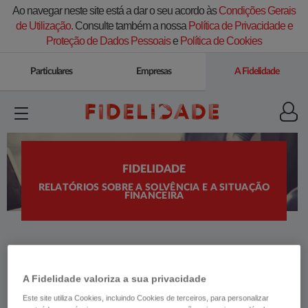
Ao navegar neste site está a dar o seu acordo às
Condições Gerais
de Utilização.
Consulte também a nossa
Política de Privacidade e
Proteção de Dados Pessoais
e
Política de Cookies
Particulares
Empresas
A Fidelidade
FIDELIDADE
RELATÓRIOS SOBRE A SOLVÊNCIA E A SITUAÇÃO
FINANCEIRA
A Fidelidade valoriza a sua privacidade
Este site utiliza Cookies, incluindo Cookies de terceiros, para personalizar